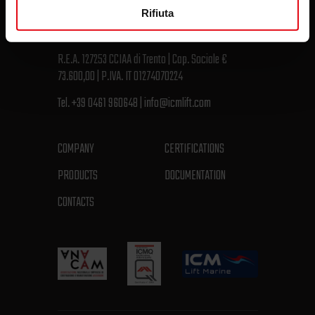
Rifiuta
Via Kempten, 12 – 38121 Trento – Italy
R.E.A. 127253 CCIAA di Trento | Cap. Sociale €
73.600,00 | P.IVA. IT 01274070224
Tel.
+39 0461 960648
|
info@icmlift.com
COMPANY
CERTIFICATIONS
PRODUCTS
DOCUMENTATION
CONTACTS