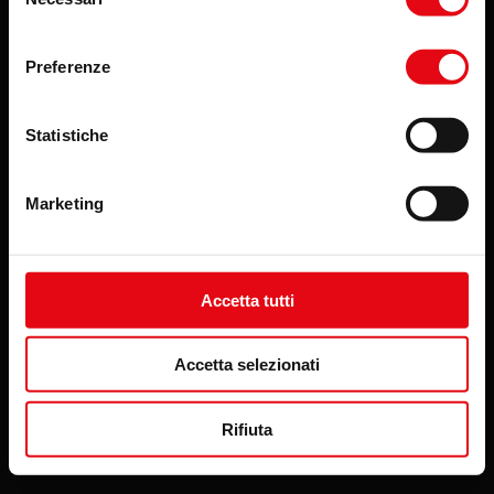
del
consenso
COMPANY
CERTIFICATIONS
Preferenze
PRODUCTS
DOCUMENTATION
Statistiche
CONTACTS
Marketing
Accetta tutti
COOKIES
PRIVACY
CUSTOMER-SUPPLIER INFORMATION
Accetta selezionati
CURRICULUM INFORMATION
MARKETING INFORMATION
EMAIL INFORMATION
Rifiuta
MADE BY KIBOKO