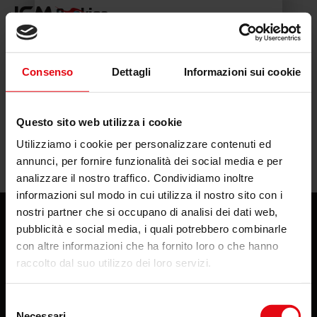
Cookies
Consenso
Dettagli
Informazioni sui cookie
Questo sito web utilizza i cookie
Utilizziamo i cookie per personalizzare contenuti ed
annunci, per fornire funzionalità dei social media e per
analizzare il nostro traffico. Condividiamo inoltre
informazioni sul modo in cui utilizza il nostro sito con i
nostri partner che si occupano di analisi dei dati web,
pubblicità e social media, i quali potrebbero combinarle
Via Kempten, 12 – 38121 Trento – Italy
con altre informazioni che ha fornito loro o che hanno
raccolto dal suo utilizzo dei loro servizi.
R.E.A. 127253 CCIAA di Trento | Cap. Sociale €
73.600,00 | P.IVA. IT 01274070224
Selezione
Tel.
+39 0461 960648
|
info@icmlift.com
Necessari