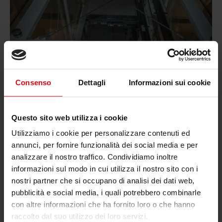
Consenso
Dettagli
Informazioni sui cookie
Questo sito web utilizza i cookie
Utilizziamo i cookie per personalizzare contenuti ed
annunci, per fornire funzionalità dei social media e per
analizzare il nostro traffico. Condividiamo inoltre
informazioni sul modo in cui utilizza il nostro sito con i
nostri partner che si occupano di analisi dei dati web,
pubblicità e social media, i quali potrebbero combinarle
con altre informazioni che ha fornito loro o che hanno
YOU MIGHT ALSO LIKE
raccolto dal suo utilizzo dei loro servizi.